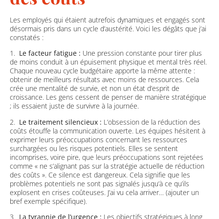
Les employés qui étaient autrefois dynamiques et engagés sont
désormais pris dans un cycle d’austérité. Voici les dégâts que j’ai
constatés :
1.
Le facteur fatigue :
Une pression constante pour tirer plus
de moins conduit à un épuisement physique et mental très réel.
Chaque nouveau cycle budgétaire apporte la même attente :
obtenir de meilleurs résultats avec moins de ressources. Cela
crée une mentalité de survie, et non un état d’esprit de
croissance. Les gens cessent de penser de manière stratégique
; ils essaient juste de survivre à la journée.
2.
Le traitement silencieux :
L’obsession de la réduction des
coûts étouffe la communication ouverte. Les équipes hésitent à
exprimer leurs préoccupations concernant les ressources
surchargées ou les risques potentiels. Elles se sentent
incomprises, voire pire, que leurs préoccupations sont rejetées
comme « ne s’alignant pas sur la stratégie actuelle de réduction
des coûts ». Ce silence est dangereux. Cela signifie que les
problèmes potentiels ne sont pas signalés jusqu’à ce qu’ils
explosent en crises coûteuses. J’ai vu cela arriver… (ajouter un
bref exemple spécifique).
3.
La tyrannie de l’urgence :
Les objectifs stratégiques à long