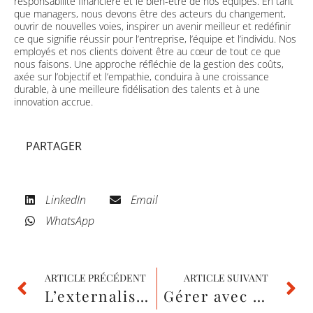
responsabilité financière et le bien-être de nos équipes. En tant
que managers, nous devons être des acteurs du changement,
ouvrir de nouvelles voies, inspirer un avenir meilleur et redéfinir
ce que signifie réussir pour l’entreprise, l’équipe et l’individu. Nos
employés et nos clients doivent être au cœur de tout ce que
nous faisons. Une approche réfléchie de la gestion des coûts,
axée sur l’objectif et l’empathie, conduira à une croissance
durable, à une meilleure fidélisation des talents et à une
innovation accrue.
PARTAGER
LinkedIn
Email
WhatsApp
ARTICLE PRÉCÉDENT
ARTICLE SUIVANT
L’externalisation IT est-elle une décision stratégique pour mener à bien la finalisation d’une fusion entre deux entreprises ?
Gérer avec succès les services de l’environnement de travail de l’utilisateur final : Éléments clés pour les entreprises de taille moyenne